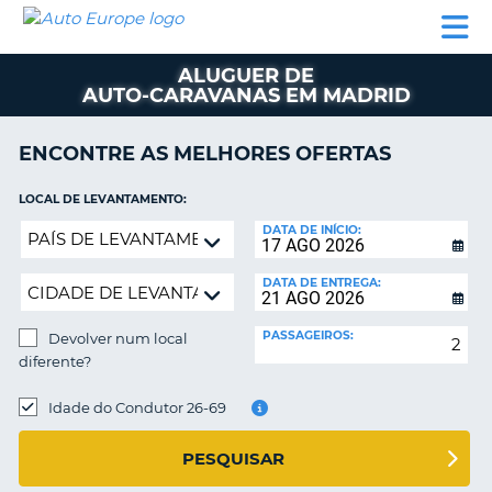
AUTO
ALUGUER
ALUGUER
ALUGUER
EUROPE
DE
DE
DE AUTO-
PARCEIROS
ASSISTÊNCIA
CARROS
CARROS
CARAVANAS
ALUGUER DE
AUTO-CARAVANAS EM MADRID
ALUGUER
DE
AUTO-
ENCONTRE AS MELHORES OFERTAS
CARAVANAS
LOCAL DE LEVANTAMENTO:
A
PARCEIROS
Devolver
DATA DE INÍCIO:
ASSISTÊNCIA
num
VA
local
A
DATA DE ENTREGA:
diferente?
MINHA
CONTA
PASSAGEIROS:
Devolver num local
diferente?
GERIR
A
LOCAL
DE
Idade do Condutor 26-69
MINHA
DEVOLUÇÃO:
RESERVA
PESQUISAR
PORTUGAL
E?