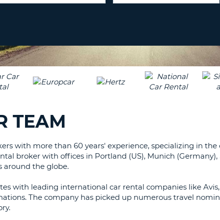
CARACTE
PASSE
PELO
AGÊNC
MENOS
UMA
E
LETRA
ALTERAR
PALAVRA
MAIÚSCU
PASSE
PELO
MENOS
CANCEL
UMA
LETRA
R TEAM
MINÚSCU
PELO
MENOS
kers with more than 60 years' experience, specializing in the o
UM
tal broker with offices in Portland (US), Munich (Germany), 
s around the globe.
NÚMERO
PELO
tes with leading international car rental companies like Avis,
MENOS
estinations. The company has picked up numerous travel nomin
UM
ry.
CARACTE