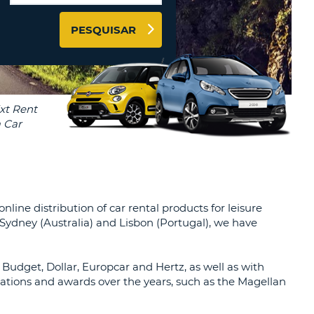
RES
PESQUISAR
IAS DE VIAGENS E
AFILIADOS
NTRAR AQUI
-
LA
LA
nline distribution of car rental products for leisure
Sydney (Australia) and Lisbon (Portugal), we have
 Budget, Dollar, Europcar and Hertz, as well as with
ations and awards over the years, such as the Magellan
R