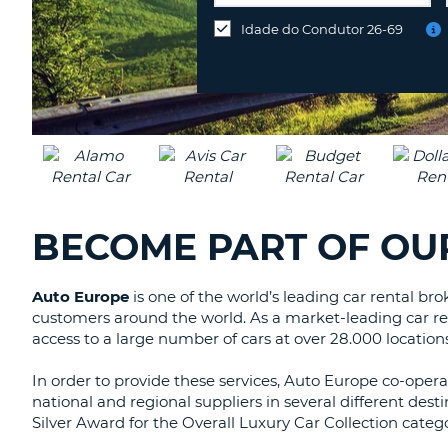
num
PORTUGAL
Idade do Condutor 26-69
local
diferente?
BECOME PART OF OU
Auto Europe
is one of the world’s leading car rental bro
customers around the world. As a market-leading car ren
access to a large number of cars at over 28.000 location
In order to provide these services, Auto Europe co-opera
national and regional suppliers in several different d
Silver Award for the Overall Luxury Car Collection catego