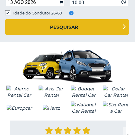
10:00
Idade do Condutor 26-69
S E
PESQUISAR
V