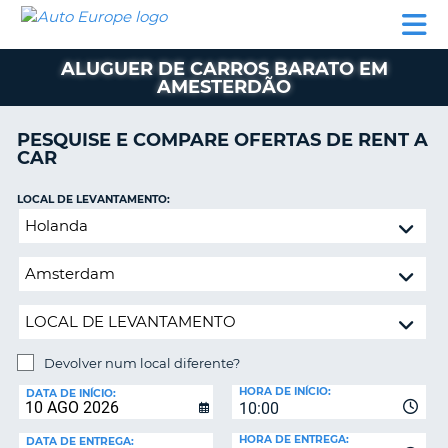
AUTO
ALUGUER
ALUGUER
ALUGUER
EUROPE
DE
DE
DE AUTO-
PARCEIROS
ASSISTÊNCIA
CARROS
CARROS
CARAVANAS
ALUGUER DE CARROS BARATO EM
AMESTERDÃO
ALUGUER
DE
AUTO-
PESQUISE E COMPARE OFERTAS DE RENT A
CARAVANAS
CAR
A
PARCEIROS
LOCAL DE LEVANTAMENTO:
ASSISTÊNCIA
Devolver
VA
num
A
local
MINHA
diferente?
CONTA
GERIR
A
Devolver num local diferente?
MINHA
LOCAL
HORA DE INÍCIO:
DE
DATA DE INÍCIO:
RESERVA
10:00
DEVOLUÇÃO:
PORTUGAL
E?
HORA DE ENTREGA:
DATA DE ENTREGA: