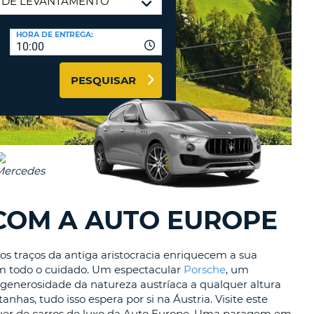
RES
IAS DE VIAGENS E
HORA DE ENTREGA:
10:00
AFILIADOS
NTRAR AQUI
PESQUISAR
-
LA
LA
COM A AUTO EUROPE
os traços da antiga aristocracia enriquecem a sua
com todo o cuidado. Um espectacular
Porsche
, um
 generosidade da natureza austríaca a qualquer altura
has, tudo isso espera por si na Áustria. Visite este
R
uguer de carros de luxo da Auto Europe. Uma paragem em