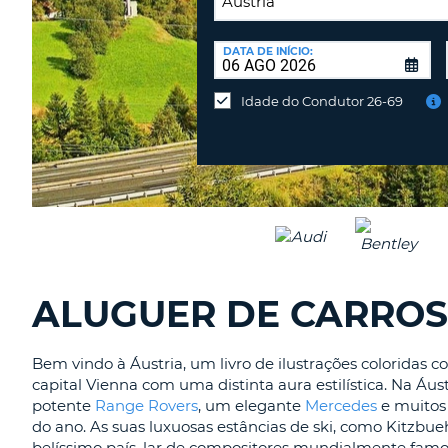
PORTUGAL
LOCAL
DE
DATA DE INÍCIO:
Devolver
DEVOLUÇÃO:
num
Idade do Condutor 26-69
local
diferente?
ALUGUER DE CARROS
Bem vindo à Áustria, um livro de ilustrações coloridas 
capital Vienna com uma distinta aura estilística. Na Áu
potente
Range Rovers
, um elegante
Mercedes
e muitos 
do ano. As suas luxuosas estâncias de ski, como Kitzbue
belíssimo país, lar de compositores mundialmente famo