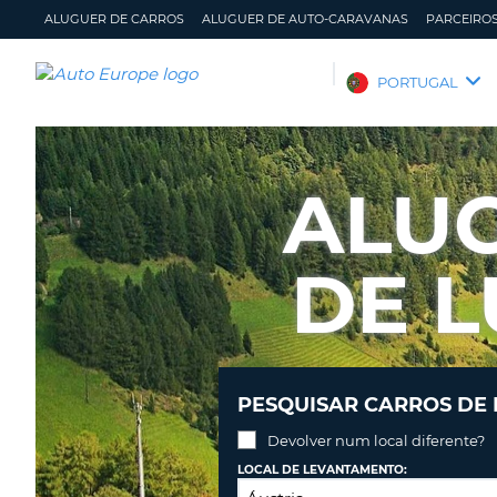
ALUGUER DE CARROS
ALUGUER DE AUTO-CARAVANAS
PARCEIRO
AUTO
PORTUGAL
EUROPE
ALUGUER
DE
ALU
CARROS
ALUGUER
DE
DE L
AUTO-
CARAVANAS
PARCEIROS
ASSISTÊNCIA
PESQUISAR CARROS DE
A
GERIR
MINHA
A
Devolver num local diferente?
CONTA
MINHA
LOCAL DE LEVANTAMENTO:
RESERVA