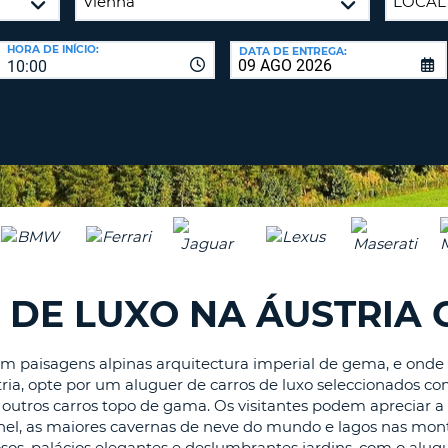
CARACTE
PASSE
PELO
AGÊNC
HORA DE INÍCIO:
DATA DE ENTREGA:
MENOS
10:00
UMA
E
LETRA
ALTERAR
PALAVRA
MAIÚSCU
PASSE
PELO
MENOS
CANCEL
UMA
LETRA
MINÚSCU
PELO
MENOS
 DE LUXO NA ÁUSTRIA 
UM
NÚMERO
PELO
com paisagens alpinas arquitectura imperial de gema, e onde 
stria, opte por um aluguer de carros de luxo seleccionados 
MENOS
outros carros topo de gama. Os visitantes podem apreciar a
UM
hel, as maiores cavernas de neve do mundo e lagos nas montan
CARACTE
sos, palácios elegantes e deslumbrantes jardins, com o al