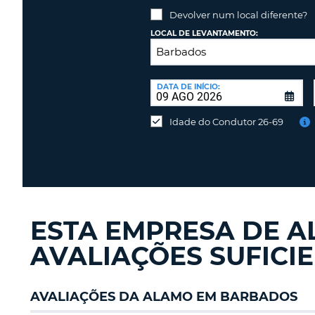
PORTUGAL
Devolver num local diferente?
LOCAL DE LEVANTAMENTO:
LOCAL
DE
DATA DE INÍCIO:
Devolver
DEVOLUÇÃO:
num
Idade do Condutor 26-69
local
diferente?
ESTA EMPRESA DE A
AVALIAÇÕES SUFICI
AVALIAÇÕES DA ALAMO EM BARBADOS