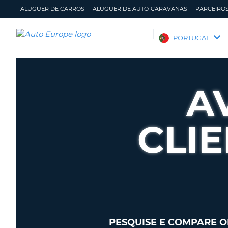
ALUGUER DE CARROS
ALUGUER DE AUTO-CARAVANAS
PARCEIRO
AUTO
PORTUGAL
EUROPE
ALUGUER
DE
A
CARROS
ALUGUER
DE
CLI
AUTO-
CARAVANAS
PARCEIROS
ASSISTÊNCIA
A
GERIR
MINHA
A
CONTA
MINHA
RESERVA
PESQUISE E COMPARE O