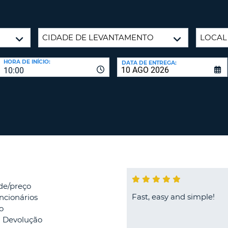
CARACTE
PASSE
PELO
AGÊNC
MENOS
UMA
E
LETRA
ALTERAR
HORA DE INÍCIO:
PALAVRA
DATA DE ENTREGA:
MAIÚSCU
10:00
PASSE
PELO
MENOS
CANCEL
UMA
LETRA
MINÚSCU
PELO
MENOS
UM
NÚMERO
PELO
de/preço
MENOS
Fast, easy and simple!
uncionários
UM
o
a Devolução
CARACTE