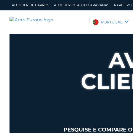
ALUGUER DE CARROS
ALUGUER DE AUTO-CARAVANAS
PARCEIRO
AUTO
PORTUGAL
EUROPE
ALUGUER
DE
A
CARROS
ALUGUER
DE
CLI
AUTO-
CARAVANAS
PARCEIROS
ASSISTÊNCIA
A
GERIR
MINHA
A
CONTA
MINHA
RESERVA
PESQUISE E COMPARE O