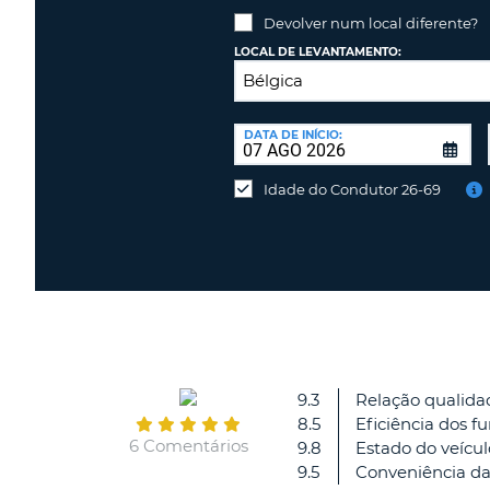
PORTUGAL
Devolver num local diferente?
LOCAL DE LEVANTAMENTO:
LOCAL
DE
DATA DE INÍCIO:
Devolver
DEVOLUÇÃO:
num
Idade do Condutor 26-69
local
diferente?
9.3
Relação qualida
8.5
Eficiência dos f
6 Comentários
9.8
Estado do veícul
9.5
Conveniência d