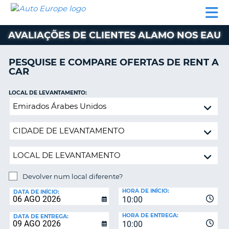
AUTO
ALUGUER
ALUGUER
ALUGUER
EUROPE
DE
DE
DE AUTO-
PARCEIROS
ASSISTÊNCIA
CARROS
CARROS
CARAVANAS
AVALIAÇÕES DE CLIENTES ALAMO NOS EAU
ALUGUER
DE
PESQUISE E COMPARE OFERTAS DE RENT A
AUTO-
CAR
CARAVANAS
LOCAL DE LEVANTAMENTO:
A
PARCEIROS
Devolver
ASSISTÊNCIA
num
VA
local
A
diferente?
MINHA
CONTA
GERIR
Devolver num local diferente?
A
LOCAL
MINHA
HORA DE INÍCIO:
DE
DATA DE INÍCIO:
10:00
DEVOLUÇÃO:
RESERVA
HORA DE ENTREGA:
DATA DE ENTREGA:
PORTUGAL
10:00
E?