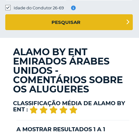
Idade do Condutor 26-69
S E
PESQUISAR
ALAMO BY ENT
EMIRADOS ÁRABES
UNIDOS -
COMENTÁRIOS SOBRE
OS ALUGUERES
CLASSIFICAÇÃO MÉDIA DE ALAMO BY
ENT :
A MOSTRAR RESULTADOS 1 A 1
V