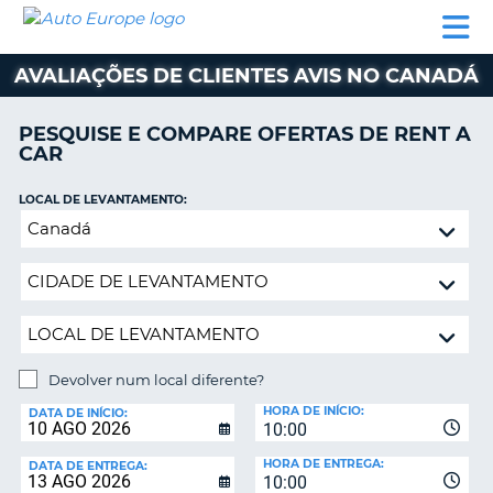
AUTO
ALUGUER
ALUGUER
ALUGUER
EUROPE
DE
DE
DE AUTO-
PARCEIROS
ASSISTÊNCIA
CARROS
CARROS
CARAVANAS
AVALIAÇÕES DE CLIENTES AVIS NO CANADÁ
ALUGUER
DE
PESQUISE E COMPARE OFERTAS DE RENT A
AUTO-
CAR
CARAVANAS
LOCAL DE LEVANTAMENTO:
A
PARCEIROS
Devolver
ASSISTÊNCIA
num
VA
local
A
diferente?
MINHA
CONTA
GERIR
Devolver num local diferente?
A
LOCAL
MINHA
HORA DE INÍCIO:
DE
DATA DE INÍCIO:
10:00
DEVOLUÇÃO:
RESERVA
HORA DE ENTREGA:
DATA DE ENTREGA:
PORTUGAL
10:00
E?