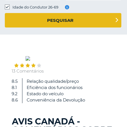
Idade do Condutor 26-69
S E
PESQUISAR
October
15
13 Comentários
8.5
Relação qualidade/preço
All
8.1
Eficiência dos funcionários
was
9.2
Estado do veículo
good
8.6
Conveniência da Devolução
AVIS CANADÁ -
V