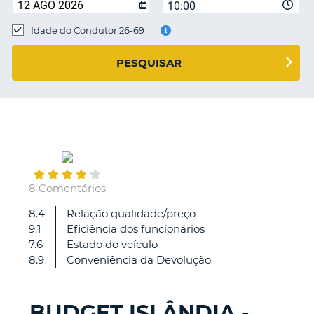
10:00
Idade do Condutor 26-69
S E
PESQUISAR
October
10
8 Comentários
8.4
Relação qualidade/preço
Correu
9.1
Eficiência dos funcionários
tudo
7.6
Estado do veículo
bem,
8.9
Conveniência da Devolução
levantamento
e
entrega
BUDGET ISLÂNDIA -
rápidos
V