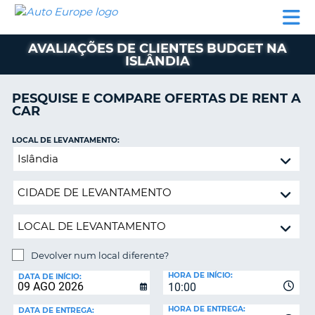
AUTO
ALUGUER
ALUGUER
ALUGUER
EUROPE
DE
DE
DE AUTO-
PARCEIROS
ASSISTÊNCIA
CARROS
CARROS
CARAVANAS
AVALIAÇÕES DE CLIENTES BUDGET NA
ISLÂNDIA
ALUGUER
DE
AUTO-
PESQUISE E COMPARE OFERTAS DE RENT A
CARAVANAS
CAR
A
PARCEIROS
LOCAL DE LEVANTAMENTO:
ASSISTÊNCIA
Devolver
VA
num
A
local
MINHA
diferente?
CONTA
GERIR
A
Devolver num local diferente?
MINHA
LOCAL
HORA DE INÍCIO:
DE
DATA DE INÍCIO:
RESERVA
10:00
DEVOLUÇÃO:
PORTUGAL
E?
HORA DE ENTREGA:
DATA DE ENTREGA: