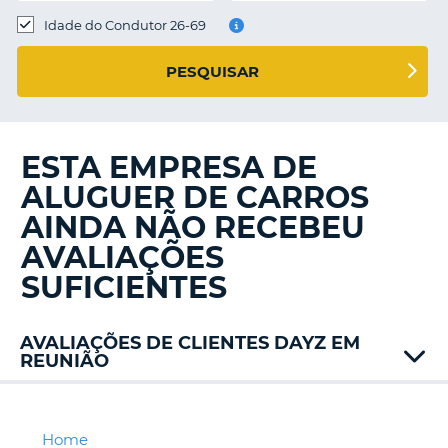
Idade do Condutor 26-69
S E
PESQUISAR
ESTA EMPRESA DE
ALUGUER DE CARROS
AINDA NÃO RECEBEU
AVALIAÇÕES
SUFICIENTES
AVALIAÇÕES DE CLIENTES DAYZ EM
REUNIÃO
Hertz
ITC
Jumbo
Home
V