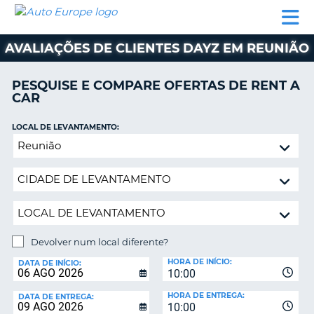
AUTO
ALUGUER
ALUGUER
ALUGUER
EUROPE
DE
DE
DE AUTO-
PARCEIROS
ASSISTÊNCIA
CARROS
CARROS
CARAVANAS
AVALIAÇÕES DE CLIENTES DAYZ EM REUNIÃO
ALUGUER
DE
PESQUISE E COMPARE OFERTAS DE RENT A
AUTO-
CAR
CARAVANAS
LOCAL DE LEVANTAMENTO:
A
PARCEIROS
Devolver
ASSISTÊNCIA
num
VA
local
A
diferente?
MINHA
CONTA
GERIR
Devolver num local diferente?
A
LOCAL
MINHA
HORA DE INÍCIO:
DE
DATA DE INÍCIO:
10:00
DEVOLUÇÃO:
RESERVA
HORA DE ENTREGA:
DATA DE ENTREGA:
PORTUGAL
10:00
E?