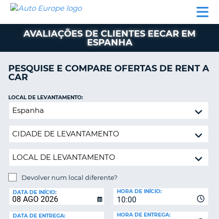
AUTO
ALUGUER
ALUGUER
ALUGUER
EUROPE
DE
DE
DE AUTO-
PARCEIROS
ASSISTÊNCIA
CARROS
CARROS
CARAVANAS
AVALIAÇÕES DE CLIENTES EECAR EM
ESPANHA
ALUGUER
DE
AUTO-
PESQUISE E COMPARE OFERTAS DE RENT A
CARAVANAS
CAR
A
PARCEIROS
LOCAL DE LEVANTAMENTO:
ASSISTÊNCIA
Devolver
VA
num
A
local
MINHA
diferente?
CONTA
GERIR
A
Devolver num local diferente?
MINHA
LOCAL
HORA DE INÍCIO:
DE
DATA DE INÍCIO:
RESERVA
10:00
DEVOLUÇÃO:
PORTUGAL
E?
HORA DE ENTREGA:
DATA DE ENTREGA: