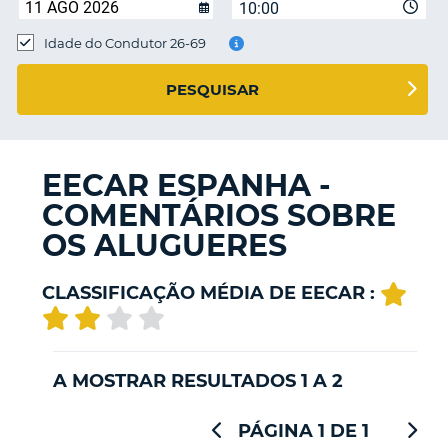
10:00
Idade do Condutor 26-69
S E
PESQUISAR
EECAR ESPANHA -
COMENTÁRIOS SOBRE
OS ALUGUERES
CLASSIFICAÇÃO MÉDIA DE EECAR :
A MOSTRAR RESULTADOS 1 A 2
PÁGINA 1 DE 1
V