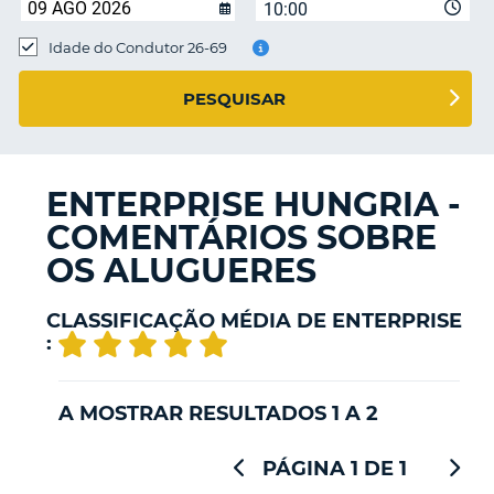
10:00
Idade do Condutor 26-69
S E
PESQUISAR
ENTERPRISE HUNGRIA -
COMENTÁRIOS SOBRE
OS ALUGUERES
CLASSIFICAÇÃO MÉDIA DE ENTERPRISE
:
A MOSTRAR RESULTADOS 1 A 2
PÁGINA 1 DE 1
V