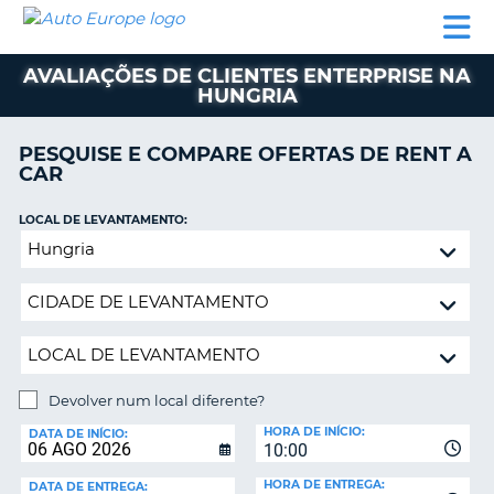
AUTO
ALUGUER
ALUGUER
ALUGUER
EUROPE
DE
DE
DE AUTO-
PARCEIROS
ASSISTÊNCIA
CARROS
CARROS
CARAVANAS
AVALIAÇÕES DE CLIENTES ENTERPRISE NA
HUNGRIA
ALUGUER
DE
AUTO-
PESQUISE E COMPARE OFERTAS DE RENT A
CARAVANAS
CAR
A
PARCEIROS
LOCAL DE LEVANTAMENTO:
ASSISTÊNCIA
Devolver
VA
num
A
local
MINHA
diferente?
CONTA
GERIR
A
Devolver num local diferente?
MINHA
LOCAL
HORA DE INÍCIO:
DE
DATA DE INÍCIO:
RESERVA
10:00
DEVOLUÇÃO:
PORTUGAL
E?
HORA DE ENTREGA:
DATA DE ENTREGA: