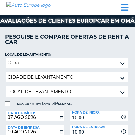
AUTO
ALUGUER
ALUGUER
ALUGUER
EUROPE
DE
DE
DE AUTO-
PARCEIROS
ASSISTÊNCIA
CARROS
CARROS
CARAVANAS
AVALIAÇÕES DE CLIENTES EUROPCAR EM OMÃ
ALUGUER
DE
PESQUISE E COMPARE OFERTAS DE RENT A
AUTO-
CAR
CARAVANAS
LOCAL DE LEVANTAMENTO:
A
PARCEIROS
Devolver
ASSISTÊNCIA
num
VA
local
A
diferente?
MINHA
CONTA
GERIR
Devolver num local diferente?
A
LOCAL
MINHA
HORA DE INÍCIO:
DE
DATA DE INÍCIO:
10:00
DEVOLUÇÃO:
RESERVA
HORA DE ENTREGA:
DATA DE ENTREGA:
PORTUGAL
10:00
E?