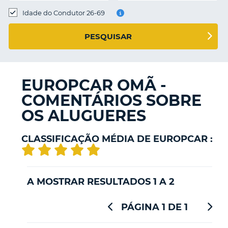
Idade do Condutor 26-69
S E
PESQUISAR
EUROPCAR OMÃ -
COMENTÁRIOS SOBRE
OS ALUGUERES
CLASSIFICAÇÃO MÉDIA DE EUROPCAR :
A MOSTRAR RESULTADOS 1 A 2
PÁGINA 1 DE 1
V