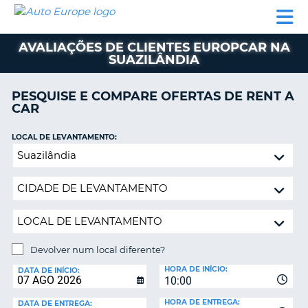
AUTO
ALUGUER
ALUGUER
ALUGUER
EUROPE
DE
DE
DE AUTO-
PARCEIROS
ASSISTÊNCIA
CARROS
CARROS
CARAVANAS
AVALIAÇÕES DE CLIENTES EUROPCAR NA
SUAZILÂNDIA
ALUGUER
DE
AUTO-
PESQUISE E COMPARE OFERTAS DE RENT A
CARAVANAS
CAR
A
PARCEIROS
LOCAL DE LEVANTAMENTO:
ASSISTÊNCIA
Devolver
VA
num
A
local
MINHA
diferente?
CONTA
GERIR
A
Devolver num local diferente?
MINHA
LOCAL
HORA DE INÍCIO:
DE
DATA DE INÍCIO:
RESERVA
10:00
DEVOLUÇÃO:
PORTUGAL
E?
HORA DE ENTREGA:
DATA DE ENTREGA: