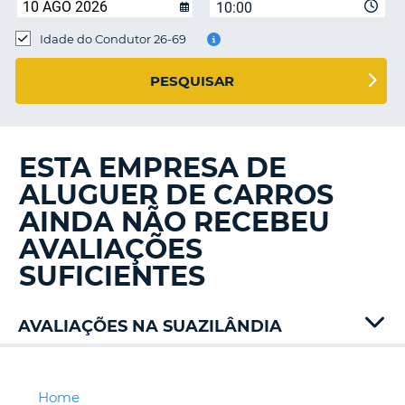
10:00
Idade do Condutor 26-69
S E
PESQUISAR
ESTA EMPRESA DE
ALUGUER DE CARROS
AINDA NÃO RECEBEU
AVALIAÇÕES
SUFICIENTES
AVALIAÇÕES NA SUAZILÂNDIA
Home
V