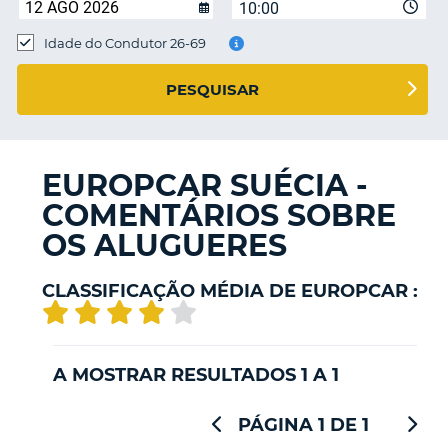
10:00
Idade do Condutor 26-69
S E
PESQUISAR
EUROPCAR SUÉCIA -
COMENTÁRIOS SOBRE
OS ALUGUERES
CLASSIFICAÇÃO MÉDIA DE EUROPCAR :
A MOSTRAR RESULTADOS 1 A 1
PÁGINA 1 DE 1
V