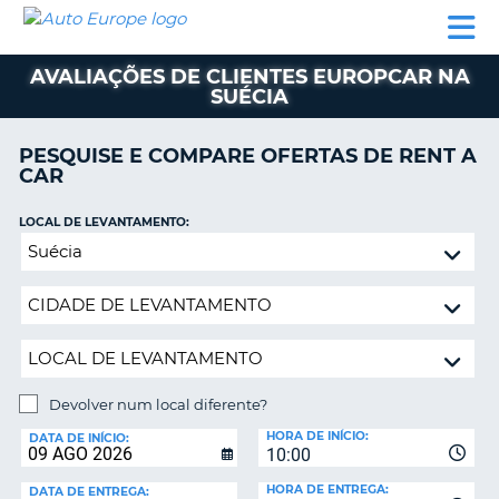
AUTO
ALUGUER
ALUGUER
ALUGUER
EUROPE
DE
DE
DE AUTO-
PARCEIROS
ASSISTÊNCIA
CARROS
CARROS
CARAVANAS
AVALIAÇÕES DE CLIENTES EUROPCAR NA
SUÉCIA
ALUGUER
DE
AUTO-
PESQUISE E COMPARE OFERTAS DE RENT A
CARAVANAS
CAR
A
PARCEIROS
LOCAL DE LEVANTAMENTO:
ASSISTÊNCIA
Devolver
VA
num
A
local
MINHA
diferente?
CONTA
GERIR
A
Devolver num local diferente?
MINHA
LOCAL
HORA DE INÍCIO:
DE
DATA DE INÍCIO:
RESERVA
10:00
DEVOLUÇÃO:
PORTUGAL
E?
HORA DE ENTREGA:
DATA DE ENTREGA: