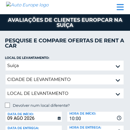
AUTO
ALUGUER
ALUGUER
ALUGUER
EUROPE
DE
DE
DE AUTO-
PARCEIROS
ASSISTÊNCIA
CARROS
CARROS
CARAVANAS
AVALIAÇÕES DE CLIENTES EUROPCAR NA
SUÍÇA
ALUGUER
DE
AUTO-
PESQUISE E COMPARE OFERTAS DE RENT A
CARAVANAS
CAR
A
PARCEIROS
LOCAL DE LEVANTAMENTO:
ASSISTÊNCIA
Devolver
VA
num
A
local
MINHA
diferente?
CONTA
GERIR
A
Devolver num local diferente?
MINHA
LOCAL
HORA DE INÍCIO:
DE
DATA DE INÍCIO:
RESERVA
10:00
DEVOLUÇÃO:
PORTUGAL
E?
HORA DE ENTREGA:
DATA DE ENTREGA: