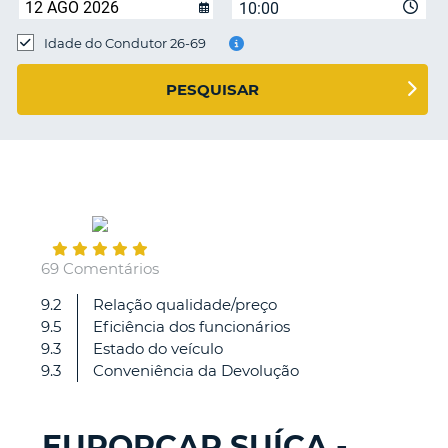
10:00
Idade do Condutor 26-69
S E
PESQUISAR
March
18
69 Comentários
9.2
Relação qualidade/preço
Atendimento
9.5
Eficiência dos funcionários
rápido,
9.3
Estado do veículo
veiculo
9.3
Conveniência da Devolução
recente,
lavado,
check
EUROPCAR SUÍÇA -
in
V