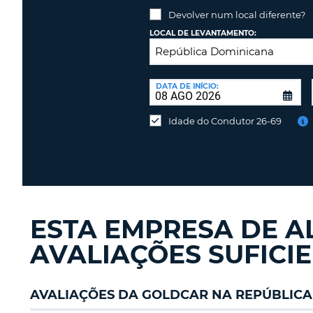
PORTUGAL
Devolver num local diferente?
LOCAL DE LEVANTAMENTO:
LOCAL
DE
DATA DE INÍCIO:
Devolver
DEVOLUÇÃO:
num
Idade do Condutor 26-69
local
diferente?
ESTA EMPRESA DE A
AVALIAÇÕES SUFICI
AVALIAÇÕES DA GOLDCAR NA REPÚBLIC