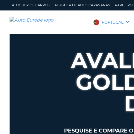
ALUGUER DE CARROS
ALUGUER DE AUTO-CARAVANAS
PARCEIRO
AUTO
PORTUGAL
EUROPE
ALUGUER
DE
AVAL
CARROS
ALUGUER
DE
GOL
AUTO-
CARAVANAS
PARCEIROS
ASSISTÊNCIA
A
GERIR
MINHA
A
CONTA
MINHA
RESERVA
PESQUISE E COMPARE O