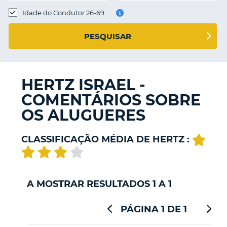
Idade do Condutor 26-69
S E
PESQUISAR
HERTZ ISRAEL -
COMENTÁRIOS SOBRE
OS ALUGUERES
CLASSIFICAÇÃO MÉDIA DE HERTZ :
A MOSTRAR RESULTADOS 1 A 1
PÁGINA 1 DE 1
V