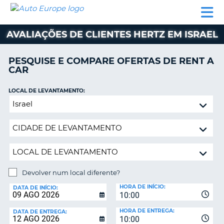
AUTO
ALUGUER
ALUGUER
ALUGUER
EUROPE
DE
DE
DE AUTO-
PARCEIROS
ASSISTÊNCIA
CARROS
CARROS
CARAVANAS
AVALIAÇÕES DE CLIENTES HERTZ EM ISRAEL
ALUGUER
DE
PESQUISE E COMPARE OFERTAS DE RENT A
AUTO-
CAR
CARAVANAS
LOCAL DE LEVANTAMENTO:
A
PARCEIROS
Devolver
ASSISTÊNCIA
num
VA
local
A
diferente?
MINHA
CONTA
GERIR
Devolver num local diferente?
A
LOCAL
MINHA
HORA DE INÍCIO:
DE
DATA DE INÍCIO:
10:00
DEVOLUÇÃO:
RESERVA
HORA DE ENTREGA:
DATA DE ENTREGA:
PORTUGAL
10:00
E?