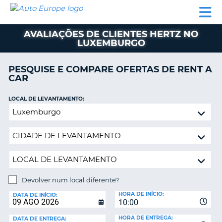
AUTO
ALUGUER
ALUGUER
ALUGUER
EUROPE
DE
DE
DE AUTO-
PARCEIROS
ASSISTÊNCIA
CARROS
CARROS
CARAVANAS
AVALIAÇÕES DE CLIENTES HERTZ NO
LUXEMBURGO
ALUGUER
DE
AUTO-
PESQUISE E COMPARE OFERTAS DE RENT A
CARAVANAS
CAR
A
PARCEIROS
LOCAL DE LEVANTAMENTO:
ASSISTÊNCIA
Devolver
VA
num
A
local
MINHA
diferente?
CONTA
GERIR
A
Devolver num local diferente?
MINHA
LOCAL
HORA DE INÍCIO:
DE
DATA DE INÍCIO:
RESERVA
10:00
DEVOLUÇÃO:
PORTUGAL
E?
HORA DE ENTREGA:
DATA DE ENTREGA: