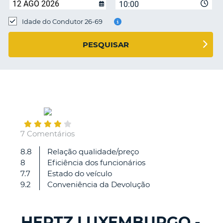
10:00
Idade do Condutor 26-69
S E
PESQUISAR
April
01
7 Comentários
8.8
Relação qualidade/preço
5
8
Eficiência dos funcionários
Estrelas
7.7
Estado do veículo
9.2
Conveniência da Devolução
HERTZ LUXEMBURGO -
V