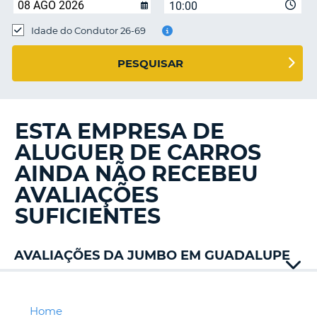
10:00
Idade do Condutor 26-69
S E
PESQUISAR
ESTA EMPRESA DE
ALUGUER DE CARROS
AINDA NÃO RECEBEU
AVALIAÇÕES
SUFICIENTES
AVALIAÇÕES DA JUMBO EM GUADALUPE
Avis
Keddy
Rentacar
Home
V