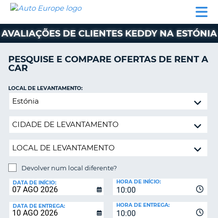
AUTO
ALUGUER
ALUGUER
ALUGUER
EUROPE
DE
DE
DE AUTO-
PARCEIROS
ASSISTÊNCIA
CARROS
CARROS
CARAVANAS
AVALIAÇÕES DE CLIENTES KEDDY NA ESTÓNIA
ALUGUER
DE
PESQUISE E COMPARE OFERTAS DE RENT A
AUTO-
CAR
CARAVANAS
LOCAL DE LEVANTAMENTO:
A
PARCEIROS
Devolver
ASSISTÊNCIA
num
VA
local
A
diferente?
MINHA
CONTA
GERIR
Devolver num local diferente?
A
LOCAL
MINHA
HORA DE INÍCIO:
DE
DATA DE INÍCIO:
10:00
DEVOLUÇÃO:
RESERVA
HORA DE ENTREGA:
DATA DE ENTREGA:
PORTUGAL
10:00
E?