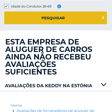
Idade do Condutor 26-69
S E
PESQUISAR
ESTA EMPRESA DE
ALUGUER DE CARROS
AINDA NÃO RECEBEU
AVALIAÇÕES
SUFICIENTES
AVALIAÇÕES DA KEDDY NA ESTÓNIA
Addcar
Nucar
Thrifty
Home
Avaliações de fornecedores de aluguer de
V