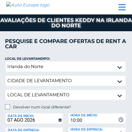
AUTO
ALUGUER
ALUGUER
ALUGUER
EUROPE
DE
DE
DE AUTO-
PARCEIROS
ASSISTÊNCIA
CARROS
CARROS
CARAVANAS
AVALIAÇÕES DE CLIENTES KEDDY NA IRLANDA
DO NORTE
ALUGUER
DE
AUTO-
PESQUISE E COMPARE OFERTAS DE RENT A
CARAVANAS
CAR
A
PARCEIROS
LOCAL DE LEVANTAMENTO:
ASSISTÊNCIA
Devolver
VA
num
A
local
MINHA
diferente?
CONTA
GERIR
A
Devolver num local diferente?
MINHA
LOCAL
HORA DE INÍCIO:
DE
DATA DE INÍCIO:
RESERVA
10:00
DEVOLUÇÃO:
PORTUGAL
E?
HORA DE ENTREGA:
DATA DE ENTREGA: