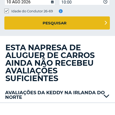
10:00
Idade do Condutor 26-69
S E
PESQUISAR
ESTA NAPRESA DE
ALUGUER DE CARROS
AINDA NÃO RECEBEU
AVALIAÇÕES
SUFICIENTES
AVALIAÇÕES DA KEDDY NA IRLANDA DO
NORTE
Alamo
Dollar
V