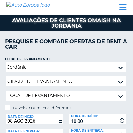
AUTO
ALUGUER
ALUGUER
ALUGUER
EUROPE
DE
DE
DE AUTO-
PARCEIROS
ASSISTÊNCIA
CARROS
CARROS
CARAVANAS
AVALIAÇÕES DE CLIENTES OMAISH NA
JORDÂNIA
ALUGUER
DE
AUTO-
PESQUISE E COMPARE OFERTAS DE RENT A
CARAVANAS
CAR
A
PARCEIROS
LOCAL DE LEVANTAMENTO:
ASSISTÊNCIA
Devolver
VA
num
A
local
MINHA
diferente?
CONTA
GERIR
A
Devolver num local diferente?
MINHA
LOCAL
HORA DE INÍCIO:
DE
DATA DE INÍCIO:
RESERVA
10:00
DEVOLUÇÃO:
PORTUGAL
E?
HORA DE ENTREGA:
DATA DE ENTREGA: