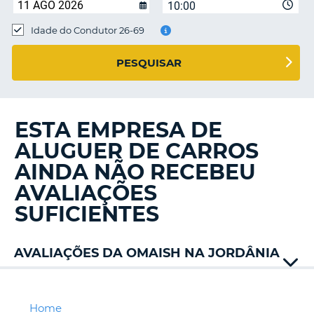
10:00
Idade do Condutor 26-69
S E
PESQUISAR
ESTA EMPRESA DE
ALUGUER DE CARROS
AINDA NÃO RECEBEU
AVALIAÇÕES
SUFICIENTES
AVALIAÇÕES DA OMAISH NA JORDÂNIA
Dollar
Easy
Green
Home
V