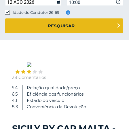
10:00
Idade do Condutor 26-69
S E
PESQUISAR
April
26
28 Comentários
5.4
Relação qualidade/preço
Bom
6.5
Eficiência dos funcionários
4.1
Estado do veículo
8.3
Conveniência da Devolução
SICILY BY CAR MALTA -
V