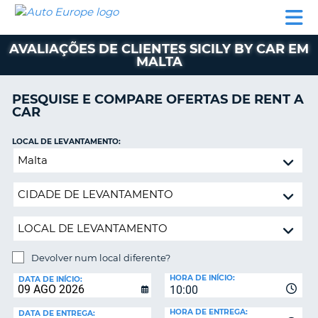
AUTO
ALUGUER
ALUGUER
ALUGUER
EUROPE
DE
DE
DE AUTO-
PARCEIROS
ASSISTÊNCIA
CARROS
CARROS
CARAVANAS
AVALIAÇÕES DE CLIENTES SICILY BY CAR EM
MALTA
ALUGUER
DE
AUTO-
PESQUISE E COMPARE OFERTAS DE RENT A
CARAVANAS
CAR
A
PARCEIROS
LOCAL DE LEVANTAMENTO:
ASSISTÊNCIA
Devolver
VA
num
A
local
MINHA
diferente?
CONTA
GERIR
A
Devolver num local diferente?
MINHA
LOCAL
HORA DE INÍCIO:
DE
DATA DE INÍCIO:
RESERVA
10:00
DEVOLUÇÃO:
PORTUGAL
E?
HORA DE ENTREGA:
DATA DE ENTREGA: