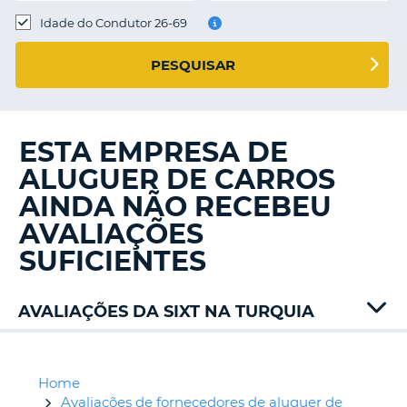
Idade do Condutor 26-69
S E
PESQUISAR
ESTA EMPRESA DE
ALUGUER DE CARROS
AINDA NÃO RECEBEU
AVALIAÇÕES
SUFICIENTES
AVALIAÇÕES DA SIXT NA TURQUIA
Alamo
Auto
Union
Home
Budget
Avaliações de fornecedores de aluguer de
V