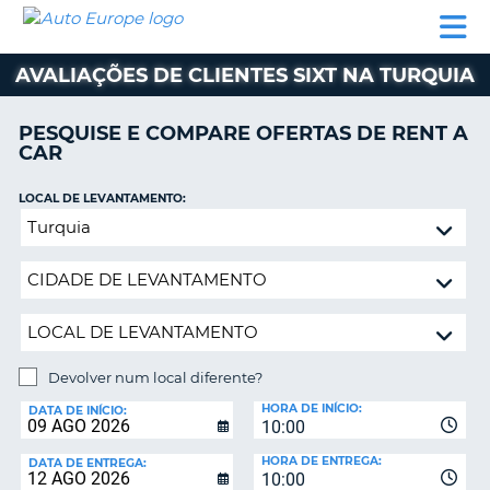
AUTO
ALUGUER
ALUGUER
ALUGUER
EUROPE
DE
DE
DE AUTO-
PARCEIROS
ASSISTÊNCIA
CARROS
CARROS
CARAVANAS
AVALIAÇÕES DE CLIENTES SIXT NA TURQUIA
ALUGUER
DE
PESQUISE E COMPARE OFERTAS DE RENT A
AUTO-
CAR
CARAVANAS
LOCAL DE LEVANTAMENTO:
A
PARCEIROS
Devolver
ASSISTÊNCIA
num
VA
local
A
diferente?
MINHA
CONTA
GERIR
Devolver num local diferente?
A
LOCAL
MINHA
HORA DE INÍCIO:
DE
DATA DE INÍCIO:
10:00
DEVOLUÇÃO:
RESERVA
HORA DE ENTREGA:
DATA DE ENTREGA:
PORTUGAL
10:00
E?