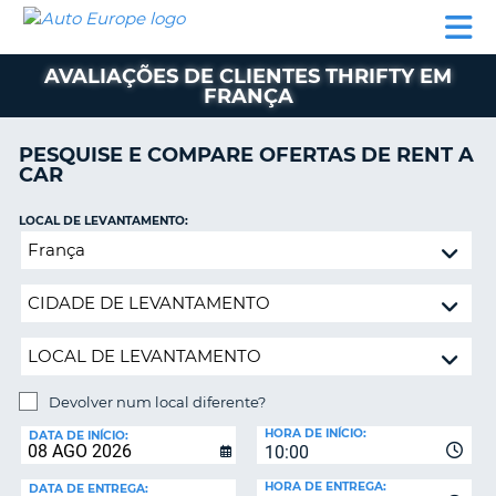
AUTO
ALUGUER
ALUGUER
ALUGUER
EUROPE
DE
DE
DE AUTO-
PARCEIROS
ASSISTÊNCIA
CARROS
CARROS
CARAVANAS
AVALIAÇÕES DE CLIENTES THRIFTY EM
FRANÇA
ALUGUER
DE
AUTO-
PESQUISE E COMPARE OFERTAS DE RENT A
CARAVANAS
CAR
A
PARCEIROS
LOCAL DE LEVANTAMENTO:
ASSISTÊNCIA
Devolver
VA
num
A
local
MINHA
diferente?
CONTA
GERIR
A
Devolver num local diferente?
MINHA
LOCAL
HORA DE INÍCIO:
DE
DATA DE INÍCIO:
RESERVA
10:00
DEVOLUÇÃO:
PORTUGAL
E?
HORA DE ENTREGA:
DATA DE ENTREGA: