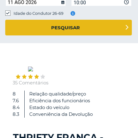
10:00
Idade do Condutor 26-69
S E
PESQUISAR
February
17
35 Comentários
8
Relação qualidade/preço
A
7.6
Eficiência dos funcionários
factura
8.4
Estado do veículo
é
8.3
Conveniência da Devolução
de
difícil
compreensão.
THRIFTY FRANÇA -
V