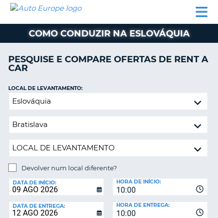
AUTO
ALUGUER
ALUGUER
ALUGUER
EUROPE
DE
DE
DE AUTO-
PARCEIROS
ASSISTÊNCIA
CARROS
CARROS
CARAVANAS
COMO CONDUZIR NA ESLOVÁQUIA
ALUGUER
DE
PESQUISE E COMPARE OFERTAS DE RENT A
AUTO-
CAR
CARAVANAS
LOCAL DE LEVANTAMENTO:
A
PARCEIROS
Devolver
ASSISTÊNCIA
num
VA
local
A
diferente?
MINHA
CONTA
GERIR
Devolver num local diferente?
A
LOCAL
MINHA
HORA DE INÍCIO:
DE
DATA DE INÍCIO:
10:00
DEVOLUÇÃO:
RESERVA
HORA DE ENTREGA:
DATA DE ENTREGA:
PORTUGAL
10:00
E?