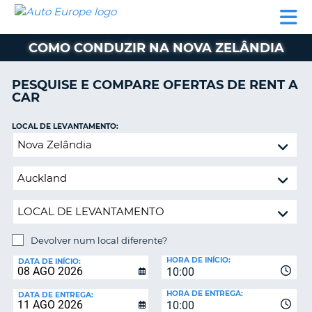
AUTO
ALUGUER
ALUGUER
ALUGUER
EUROPE
DE
DE
DE AUTO-
PARCEIROS
ASSISTÊNCIA
CARROS
CARROS
CARAVANAS
COMO CONDUZIR NA NOVA ZELÂNDIA
ALUGUER
DE
PESQUISE E COMPARE OFERTAS DE RENT A
AUTO-
CAR
CARAVANAS
LOCAL DE LEVANTAMENTO:
A
PARCEIROS
Devolver
ASSISTÊNCIA
num
VA
local
A
diferente?
MINHA
CONTA
GERIR
Devolver num local diferente?
A
LOCAL
MINHA
HORA DE INÍCIO:
DE
DATA DE INÍCIO:
10:00
DEVOLUÇÃO:
RESERVA
HORA DE ENTREGA:
DATA DE ENTREGA:
PORTUGAL
10:00
E?