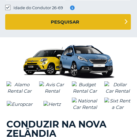
Idade do Condutor 26-69
S E
PESQUISAR
CONDUZIR NA NOVA
ZELÂNDIA
V