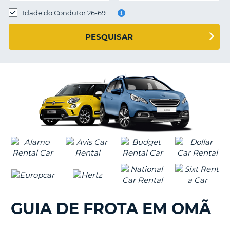
Idade do Condutor 26-69
S E
PESQUISAR
GUIA DE FROTA EM OMÃ
V