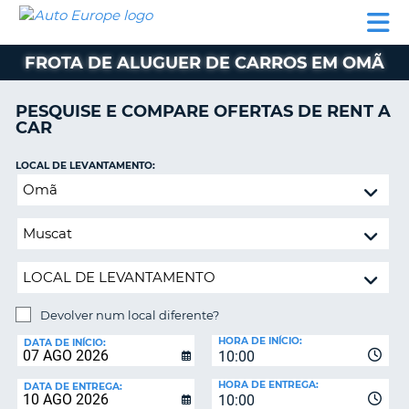
AUTO
ALUGUER
ALUGUER
ALUGUER
EUROPE
DE
DE
DE AUTO-
PARCEIROS
ASSISTÊNCIA
CARROS
CARROS
CARAVANAS
FROTA DE ALUGUER DE CARROS EM OMÃ
ALUGUER
DE
PESQUISE E COMPARE OFERTAS DE RENT A
AUTO-
CAR
CARAVANAS
LOCAL DE LEVANTAMENTO:
A
PARCEIROS
Devolver
ASSISTÊNCIA
num
VA
local
A
diferente?
MINHA
CONTA
GERIR
Devolver num local diferente?
A
LOCAL
MINHA
HORA DE INÍCIO:
DE
DATA DE INÍCIO:
10:00
DEVOLUÇÃO:
RESERVA
HORA DE ENTREGA:
DATA DE ENTREGA:
PORTUGAL
10:00
E?