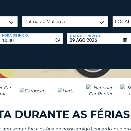
CARACTE
PASSE
PELO
AGÊNC
MENOS
UMA
E
LETRA
ALTERAR
HORA DE INÍCIO:
PALAVRA
DATA DE ENTREGA:
MAIÚSCU
10:00
PASSE
PELO
MENOS
CANCEL
UMA
LETRA
MINÚSCU
PELO
MENOS
UM
NÚMERO
PELO
ITA DURANTE AS FÉRIAS
MENOS
UM
CARACTE
 de apresentar-lhe a estória do nosso amigo Leonardo, que p