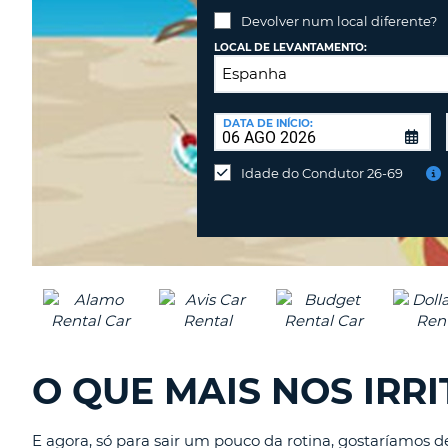
PORTUGAL
Devolver num local diferente?
LOCAL DE LEVANTAMENTO:
LOCAL
DE
DATA DE INÍCIO:
Devolver
DEVOLUÇÃO:
num
Idade do Condutor 26-69
local
diferente?
O QUE MAIS NOS IRR
E agora, só para sair um pouco da rotina, gostaríamos