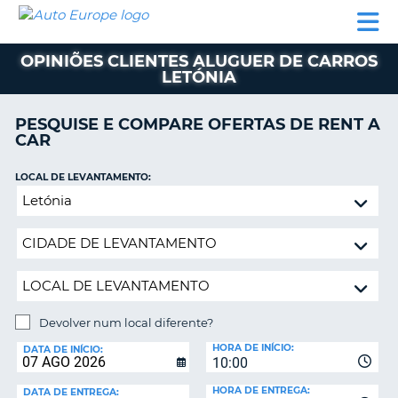
AUTO
ALUGUER
ALUGUER
ALUGUER
EUROPE
DE
DE
DE AUTO-
PARCEIROS
ASSISTÊNCIA
CARROS
CARROS
CARAVANAS
OPINIÕES CLIENTES ALUGUER DE CARROS
LETÓNIA
ALUGUER
DE
AUTO-
PESQUISE E COMPARE OFERTAS DE RENT A
CARAVANAS
CAR
A
PARCEIROS
LOCAL DE LEVANTAMENTO:
ASSISTÊNCIA
Devolver
VA
num
A
local
MINHA
diferente?
CONTA
GERIR
A
Devolver num local diferente?
MINHA
LOCAL
HORA DE INÍCIO:
DE
DATA DE INÍCIO:
RESERVA
10:00
DEVOLUÇÃO:
PORTUGAL
E?
HORA DE ENTREGA:
DATA DE ENTREGA: