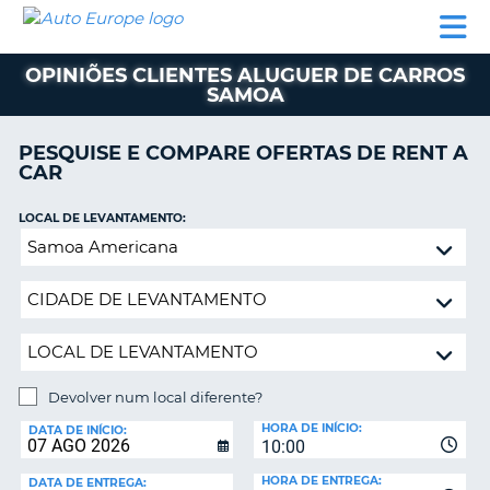
AUTO
ALUGUER
ALUGUER
ALUGUER
EUROPE
DE
DE
DE AUTO-
PARCEIROS
ASSISTÊNCIA
CARROS
CARROS
CARAVANAS
OPINIÕES CLIENTES ALUGUER DE CARROS
SAMOA
ALUGUER
DE
AUTO-
PESQUISE E COMPARE OFERTAS DE RENT A
CARAVANAS
CAR
A
PARCEIROS
LOCAL DE LEVANTAMENTO:
ASSISTÊNCIA
Devolver
VA
num
A
local
MINHA
diferente?
CONTA
GERIR
A
Devolver num local diferente?
MINHA
LOCAL
HORA DE INÍCIO:
DE
DATA DE INÍCIO:
RESERVA
10:00
DEVOLUÇÃO:
PORTUGAL
E?
HORA DE ENTREGA:
DATA DE ENTREGA: