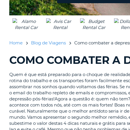
PORTUGAL
Home
Blog de Viagens
Como combater a depress
COMO COMBATER A D
A
PROCURAR.........
Quem é que está preparado para o choque de realidade 
rotina do trabalho e os transportes foram facilmente e
assombrar nos sonhos quando voltamos das férias. Se num
o email do trabalho repleto de emails e compromissos, e
depressão pós-férias!Agora a questão é: quem não tem? S
acontece com todos nós, até com os mais fortes! Boas no
curável. Naturalmente que o melhor antídoto seria ir de 
mundo. Vamos apresentar o segundo melhor remédio, e a
subestime o valor destas 4 dicas naturais e grátis para 
lag e evite o café. Mesmo que não tenha problemas de jet