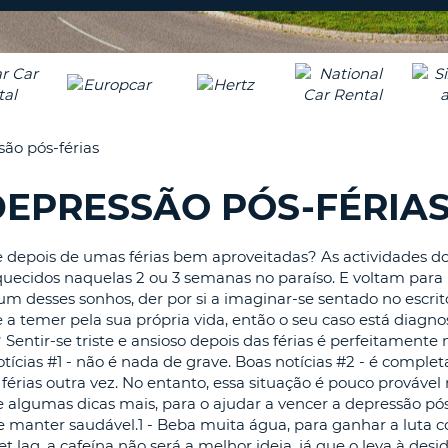
CARACTE
PASSE
PELO
AGÊNC
MENOS
UMA
E
LETRA
ALTERAR
PALAVRA
MAIÚSCU
PASSE
ão pós-férias
PELO
MENOS
EPRESSÃO PÓS-FÉRIA
CANCEL
UMA
LETRA
MINÚSCU
depois de umas férias bem aproveitadas? As actividades do 
PELO
squecidos naquelas 2 ou 3 semanas no paraíso. E voltam para
MENOS
 desses sonhos, der por si a imaginar-se sentado no escritór
UM
 a temer pela sua própria vida, então o seu caso está diagno
NÚMERO
entir-se triste e ansioso depois das férias é perfeitamente
tícias #1 - não é nada de grave. Boas notícias #2 - é compl
PELO
férias outra vez. No entanto, essa situação é pouco provável
MENOS
lgumas dicas mais, para o ajudar a vencer a depressão pós
UM
se manter saudável.1 - Beba muita água, para ganhar a luta co
CARACTE
 lag, a cafeína não será a melhor ideia, já que o leva à desi