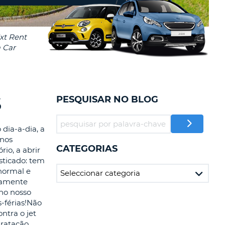
RES
IAS DE VIAGENS E
AFILIADOS
NTRAR AQUI
-
LA
S
PESQUISAR NO BLOG
LA
dia-a-dia, a
 nos
CATEGORIAS
io, a abrir
sticado: tem
 normal e
etamente
 no nosso
-férias!Não
ntra o jet
R
dratação.