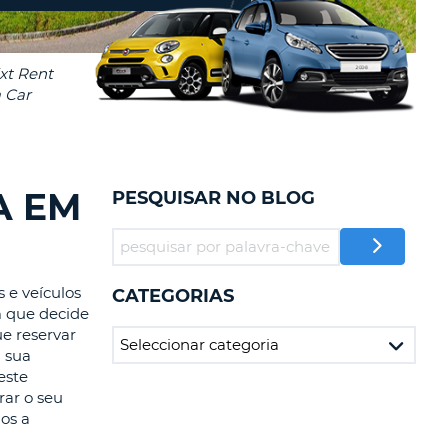
RES
IAS DE VIAGENS E
AFILIADOS
NTRAR AQUI
-
LA
A EM
PESQUISAR NO BLOG
LA
 e veículos
CATEGORIAS
m que decide
ue reservar
a sua
este
rar o seu
os a
R