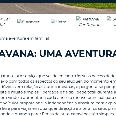
CARACTE
PASSE
PELO
AGÊNC
MENOS
UMA
E
LETRA
ALTERAR
PALAVRA
MAIÚSCU
PASSE
 uma aventura em família!
PELO
MENOS
RAVANA: UMA AVENTUR
CANCEL
UMA
LETRA
MINÚSCU
PELO
arante um serviço que vai de encontro às suas necessidades
MENOS
udá-lo com todos os aspectos do seu aluguer, do momento e
UM
m dúvidas em relação às auto-caravanas, e pergunta-se por q
NÚMERO
ta é muito simples: liberdade e flexibilidade total durante 
PELO
em vindo a aumentar a cada ano, e o motivo principal para 
MENOS
e veículos proporciona, a independência absoluta para explo
UM
ivre para viajar em qualquer direcção e alterar os seus plan
CARACTE
nde e quando parar.Férias de auto-caravanas são simples,