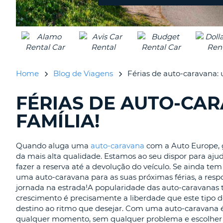
PORTUGAL
Home
Blog de Viagens
Férias de auto-caravana:
FÉRIAS DE AUTO-CA
A
PROCURAR.........
FAMÍLIA!
Quando aluga uma
auto-caravana
com a Auto Europe, g
da mais alta qualidade. Estamos ao seu dispor para aj
fazer a reserva até a devolução do veículo. Se ainda te
uma auto-caravana para as suas próximas férias, a respos
jornada na estrada!A popularidade das auto-caravanas t
crescimento é precisamente a liberdade que este tipo d
destino ao ritmo que desejar. Com uma auto-caravana é l
qualquer momento, sem qualquer problema e escolher o