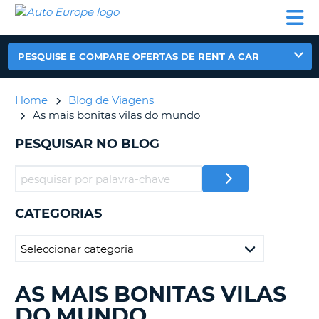
AUTO
ALUGUER
ALUGUER
ALUGUER
EUROPE
DE
DE
DE AUTO-
PARCEIROS
ASSISTÊNCIA
CARROS
CARROS
CARAVANAS
PESQUISE E COMPARE OFERTAS DE RENT A CAR
ALUGUER
DE
AUTO-
Home
Blog de Viagens
CARAVANAS
As mais bonitas vilas do mundo
A
PARCEIROS
PESQUISAR NO BLOG
ASSISTÊNCIA
VA
A
MINHA
CATEGORIAS
CONTA
GERIR
A
MINHA
RESERVA
AS MAIS BONITAS VILAS
A
PROCURAR.........
PORTUGAL
DO MUNDO
E?