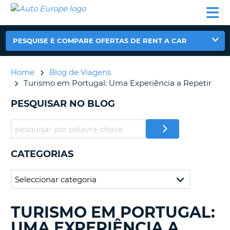
AUTO
ALUGUER
ALUGUER
ALUGUER
EUROPE
DE
DE
DE AUTO-
PARCEIROS
ASSISTÊNCIA
CARROS
CARROS
CARAVANAS
PESQUISE E COMPARE OFERTAS DE RENT A CAR
ALUGUER
DE
AUTO-
Home
Blog de Viagens
CARAVANAS
Turismo em Portugal: Uma Experiência a Repetir
A
PARCEIROS
PESQUISAR NO BLOG
ASSISTÊNCIA
VA
A
MINHA
CATEGORIAS
CONTA
GERIR
A
MINHA
RESERVA
TURISMO EM PORTUGAL:
A
PROCURAR.........
PORTUGAL
UMA EXPERIÊNCIA A
E?