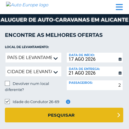
AUTO
ALUGUER
ALUGUER
ALUGUER
EUROPE
DE
DE
DE AUTO-
PARCEIROS
ASSISTÊNCIA
CARROS
CARROS
CARAVANAS
ALUGUER DE AUTO-CARAVANAS EM ALICANTE
ALUGUER
DE
ENCONTRE AS MELHORES OFERTAS
AUTO-
CARAVANAS
LOCAL DE LEVANTAMENTO:
A
PARCEIROS
Devolver
DATA DE INÍCIO:
num
ASSISTÊNCIA
VA
local
DATA DE ENTREGA:
diferente?
A
MINHA
PASSAGEIROS:
Devolver num local
CONTA
diferente?
GERIR
LOCAL
DE
A
Idade do Condutor 26-69
DEVOLUÇÃO:
MINHA
RESERVA
PESQUISAR
PORTUGAL
E?