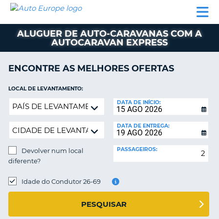
AUTO
ALUGUER
ALUGUER
ALUGUER
EUROPE
DE
DE
DE AUTO-
PARCEIROS
ASSISTÊNCIA
CARROS
CARROS
CARAVANAS
ALUGUER DE AUTO-CARAVANAS COM A
AUTOCARAVAN EXPRESS
ALUGUER
DE
AUTO-
ENCONTRE AS MELHORES OFERTAS
CARAVANAS
LOCAL DE LEVANTAMENTO:
A
PARCEIROS
Devolver
DATA DE INÍCIO:
ASSISTÊNCIA
num
VA
local
A
DATA DE ENTREGA:
diferente?
MINHA
CONTA
PASSAGEIROS:
Devolver num local
diferente?
GERIR
A
LOCAL
DE
Idade do Condutor 26-69
MINHA
DEVOLUÇÃO:
RESERVA
PESQUISAR
PORTUGAL
E?