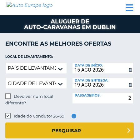
AUTO
ALUGUER
ALUGUER
ALUGUER
EUROPE
DE
DE
DE AUTO-
PARCEIROS
ASSISTÊNCIA
CARROS
CARROS
CARAVANAS
ALUGUER DE
AUTO-CARAVANAS EM DUBLIN
ALUGUER
DE
AUTO-
ENCONTRE AS MELHORES OFERTAS
CARAVANAS
LOCAL DE LEVANTAMENTO:
A
PARCEIROS
Devolver
DATA DE INÍCIO:
ASSISTÊNCIA
num
VA
local
A
DATA DE ENTREGA:
diferente?
MINHA
CONTA
PASSAGEIROS:
Devolver num local
diferente?
GERIR
A
LOCAL
DE
Idade do Condutor 26-69
MINHA
DEVOLUÇÃO:
RESERVA
PESQUISAR
PORTUGAL
E?