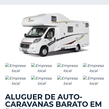
S E
ALUGUER DE AUTO-
CARAVANAS BARATO EM
V