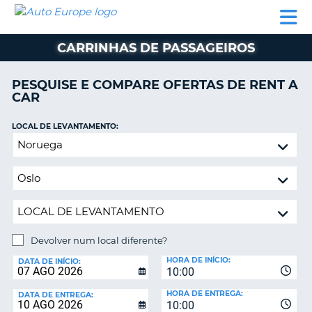
AUTO
ALUGUER
ALUGUER
ALUGUER
EUROPE
DE
DE
DE AUTO-
PARCEIROS
ASSISTÊNCIA
CARROS
CARROS
CARAVANAS
CARRINHAS DE PASSAGEIROS
ALUGUER
DE
PESQUISE E COMPARE OFERTAS DE RENT A
AUTO-
CAR
CARAVANAS
LOCAL DE LEVANTAMENTO:
A
PARCEIROS
Devolver
ASSISTÊNCIA
num
VA
local
A
diferente?
MINHA
CONTA
GERIR
Devolver num local diferente?
A
LOCAL
MINHA
HORA DE INÍCIO:
DE
DATA DE INÍCIO:
10:00
DEVOLUÇÃO:
RESERVA
HORA DE ENTREGA:
DATA DE ENTREGA:
PORTUGAL
10:00
E?