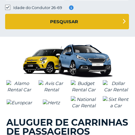
Idade do Condutor 26-69
S E
PESQUISAR
ALUGUER DE CARRINHAS
DE PASSAGEIROS
V