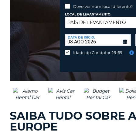
PORTUGAL
Devolver num local diferente?
LOCAL DE LEVANTAMENTO:
LOCAL
DE
DATA DE INÍCIO:
Devolver
DEVOLUÇÃO:
num
Idade do Condutor 26-69
local
diferente?
SAIBA TUDO SOBRE 
EUROPE