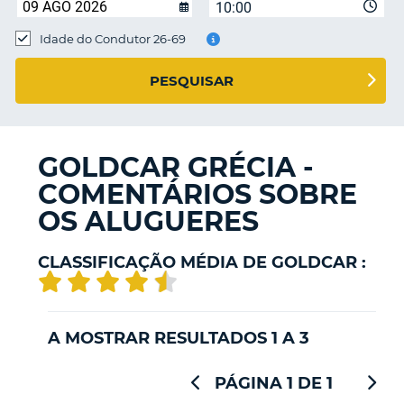
10:00
Idade do Condutor 26-69
S E
PESQUISAR
GOLDCAR GRÉCIA -
COMENTÁRIOS SOBRE
OS ALUGUERES
CLASSIFICAÇÃO MÉDIA DE GOLDCAR :
A MOSTRAR RESULTADOS 1 A 3
PÁGINA 1 DE 1
V