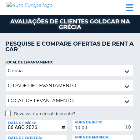
AUTO
ALUGUER
ALUGUER
ALUGUER
EUROPE
DE
DE
DE AUTO-
PARCEIROS
ASSISTÊNCIA
CARROS
CARROS
CARAVANAS
AVALIAÇÕES DE CLIENTES GOLDCAR NA
GRÉCIA
ALUGUER
DE
AUTO-
PESQUISE E COMPARE OFERTAS DE RENT A
CARAVANAS
CAR
A
PARCEIROS
LOCAL DE LEVANTAMENTO:
ASSISTÊNCIA
Devolver
VA
num
A
local
MINHA
diferente?
CONTA
GERIR
A
Devolver num local diferente?
MINHA
LOCAL
HORA DE INÍCIO:
DE
DATA DE INÍCIO:
RESERVA
10:00
DEVOLUÇÃO:
PORTUGAL
E?
HORA DE ENTREGA:
DATA DE ENTREGA: