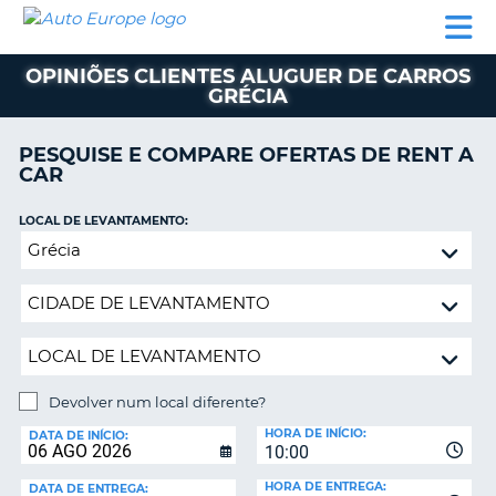
AUTO
ALUGUER
ALUGUER
ALUGUER
EUROPE
DE
DE
DE AUTO-
PARCEIROS
ASSISTÊNCIA
CARROS
CARROS
CARAVANAS
OPINIÕES CLIENTES ALUGUER DE CARROS
GRÉCIA
ALUGUER
DE
AUTO-
PESQUISE E COMPARE OFERTAS DE RENT A
CARAVANAS
CAR
A
PARCEIROS
LOCAL DE LEVANTAMENTO:
ASSISTÊNCIA
Devolver
VA
num
A
local
MINHA
diferente?
CONTA
GERIR
A
Devolver num local diferente?
MINHA
LOCAL
HORA DE INÍCIO:
DE
DATA DE INÍCIO:
RESERVA
10:00
DEVOLUÇÃO:
PORTUGAL
E?
HORA DE ENTREGA:
DATA DE ENTREGA: