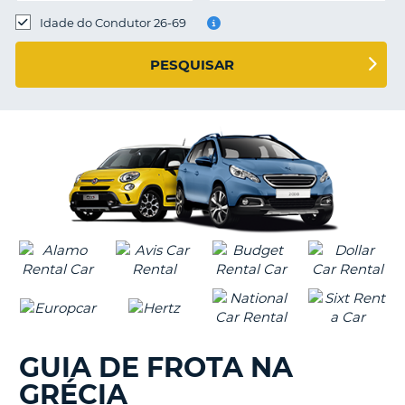
Idade do Condutor 26-69
S E
PESQUISAR
GUIA DE FROTA NA
GRÉCIA
V