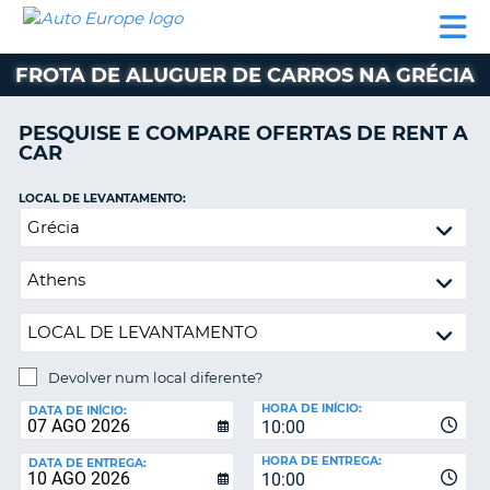
AUTO
ALUGUER
ALUGUER
ALUGUER
EUROPE
DE
DE
DE AUTO-
PARCEIROS
ASSISTÊNCIA
CARROS
CARROS
CARAVANAS
FROTA DE ALUGUER DE CARROS NA GRÉCIA
ALUGUER
DE
PESQUISE E COMPARE OFERTAS DE RENT A
AUTO-
CAR
CARAVANAS
LOCAL DE LEVANTAMENTO:
A
PARCEIROS
Devolver
ASSISTÊNCIA
num
VA
local
A
diferente?
MINHA
CONTA
GERIR
Devolver num local diferente?
A
LOCAL
MINHA
HORA DE INÍCIO:
DE
DATA DE INÍCIO:
10:00
DEVOLUÇÃO:
RESERVA
HORA DE ENTREGA:
DATA DE ENTREGA:
PORTUGAL
10:00
E?