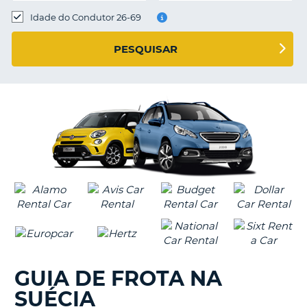
Idade do Condutor 26-69
S E
PESQUISAR
GUIA DE FROTA NA
SUÉCIA
V