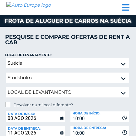
AUTO
ALUGUER
ALUGUER
ALUGUER
EUROPE
DE
DE
DE AUTO-
PARCEIROS
ASSISTÊNCIA
CARROS
CARROS
CARAVANAS
FROTA DE ALUGUER DE CARROS NA SUÉCIA
ALUGUER
DE
PESQUISE E COMPARE OFERTAS DE RENT A
AUTO-
CAR
CARAVANAS
LOCAL DE LEVANTAMENTO:
A
PARCEIROS
Devolver
ASSISTÊNCIA
num
VA
local
A
diferente?
MINHA
CONTA
GERIR
Devolver num local diferente?
A
LOCAL
MINHA
HORA DE INÍCIO:
DE
DATA DE INÍCIO:
10:00
DEVOLUÇÃO:
RESERVA
HORA DE ENTREGA:
DATA DE ENTREGA:
PORTUGAL
10:00
E?