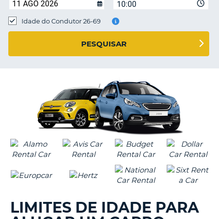
10:00
Idade do Condutor 26-69
S E
PESQUISAR
LIMITES DE IDADE PARA
V