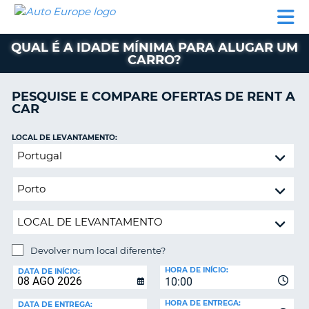
AUTO
ALUGUER
ALUGUER
ALUGUER
EUROPE
DE
DE
DE AUTO-
PARCEIROS
ASSISTÊNCIA
CARROS
CARROS
CARAVANAS
QUAL É A IDADE MÍNIMA PARA ALUGAR UM
CARRO?
ALUGUER
DE
AUTO-
PESQUISE E COMPARE OFERTAS DE RENT A
CARAVANAS
CAR
A
PARCEIROS
LOCAL DE LEVANTAMENTO:
ASSISTÊNCIA
Devolver
VA
num
A
local
MINHA
diferente?
CONTA
GERIR
A
Devolver num local diferente?
MINHA
LOCAL
HORA DE INÍCIO:
DE
DATA DE INÍCIO:
RESERVA
10:00
DEVOLUÇÃO:
PORTUGAL
E?
HORA DE ENTREGA:
DATA DE ENTREGA: