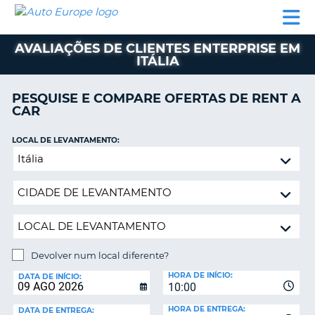
AUTO
ALUGUER
ALUGUER
ALUGUER
EUROPE
DE
DE
DE AUTO-
PARCEIROS
ASSISTÊNCIA
CARROS
CARROS
CARAVANAS
AVALIAÇÕES DE CLIENTES ENTERPRISE EM
ITÁLIA
ALUGUER
DE
AUTO-
PESQUISE E COMPARE OFERTAS DE RENT A
CARAVANAS
CAR
A
PARCEIROS
LOCAL DE LEVANTAMENTO:
ASSISTÊNCIA
Devolver
VA
num
A
local
MINHA
diferente?
CONTA
GERIR
A
Devolver num local diferente?
MINHA
LOCAL
HORA DE INÍCIO:
DE
DATA DE INÍCIO:
RESERVA
10:00
DEVOLUÇÃO:
PORTUGAL
E?
HORA DE ENTREGA:
DATA DE ENTREGA: