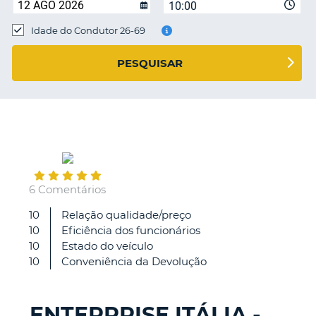
10:00
Idade do Condutor 26-69
S E
PESQUISAR
September
06
6 Comentários
10
Relação qualidade/preço
Optimas
10
Eficiência dos funcionários
opções
10
Estado do veículo
de
10
Conveniência da Devolução
escolha
e
preços
ENTERPRISE ITÁLIA -
variados.
V