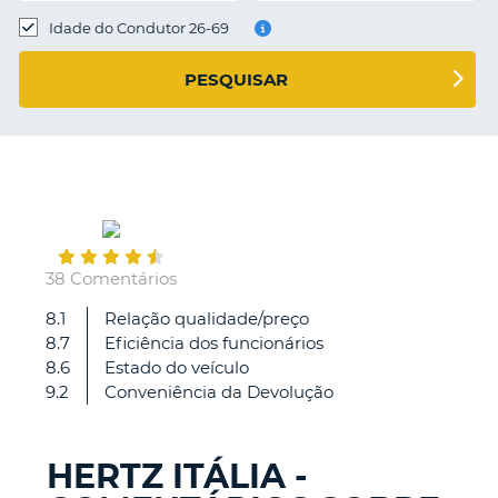
Idade do Condutor 26-69
S E
PESQUISAR
June
14
38 Comentários
8.1
Relação qualidade/preço
-
8.7
Eficiência dos funcionários
8.6
Estado do veículo
9.2
Conveniência da Devolução
HERTZ ITÁLIA -
V