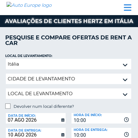
AUTO
ALUGUER
ALUGUER
ALUGUER
EUROPE
DE
DE
DE AUTO-
PARCEIROS
ASSISTÊNCIA
CARROS
CARROS
CARAVANAS
AVALIAÇÕES DE CLIENTES HERTZ EM ITÁLIA
ALUGUER
DE
PESQUISE E COMPARE OFERTAS DE RENT A
AUTO-
CAR
CARAVANAS
LOCAL DE LEVANTAMENTO:
A
PARCEIROS
Devolver
ASSISTÊNCIA
num
VA
local
A
diferente?
MINHA
CONTA
GERIR
Devolver num local diferente?
A
LOCAL
MINHA
HORA DE INÍCIO:
DE
DATA DE INÍCIO:
10:00
DEVOLUÇÃO:
RESERVA
HORA DE ENTREGA:
DATA DE ENTREGA:
PORTUGAL
10:00
E?