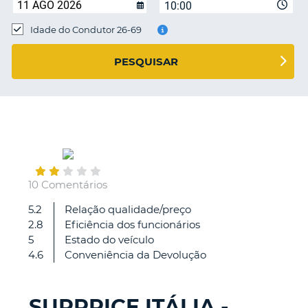
10:00
Idade do Condutor 26-69
S E
PESQUISAR
August
31
10 Comentários
5.2
Relação qualidade/preço
I
2.8
Eficiência dos funcionários
have
5
Estado do veículo
always
4.6
Conveniência da Devolução
used
this
company
SURPRICE ITÁLIA -
to
V