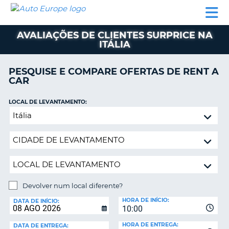
AUTO
ALUGUER
ALUGUER
ALUGUER
EUROPE
DE
DE
DE AUTO-
PARCEIROS
ASSISTÊNCIA
CARROS
CARROS
CARAVANAS
AVALIAÇÕES DE CLIENTES SURPRICE NA
ITÁLIA
ALUGUER
DE
AUTO-
PESQUISE E COMPARE OFERTAS DE RENT A
CARAVANAS
CAR
A
PARCEIROS
LOCAL DE LEVANTAMENTO:
ASSISTÊNCIA
Devolver
VA
num
A
local
MINHA
diferente?
CONTA
GERIR
A
Devolver num local diferente?
MINHA
LOCAL
HORA DE INÍCIO:
DE
DATA DE INÍCIO:
RESERVA
10:00
DEVOLUÇÃO:
PORTUGAL
E?
HORA DE ENTREGA:
DATA DE ENTREGA: