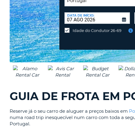
PORTUGAL
LOCAL
DE
DATA DE INÍCIO:
Devolver
DEVOLUÇÃO:
num
Idade do Condutor 26-69
local
diferente?
GUIA DE FROTA EM 
Reserve já o seu carro de aluguer a preços baixos em
Po
numa road trip inesquecível num carro com toda a segur
Portugal.