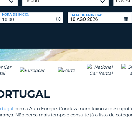
CARACTE
PASSE
PELO
AGÊNC
HORA DE INÍCIO:
DATA DE ENTREGA:
MENOS
10:00
UMA
E
LETRA
ALTERAR
PALAVRA
MAIÚSCU
PASSE
PELO
MENOS
CANCEL
UMA
LETRA
MINÚSCU
PELO
MENOS
PORTUGAL
UM
NÚMERO
PELO
rtugal
com a Auto Europe. Conduza num luxuoso descapotável
MENOS
ança. Não perca mais tempo e consulte já a lista de catego
UM
CARACTE