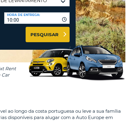
RES
IAS DE VIAGENS E
HORA DE ENTREGA:
10:00
AFILIADOS
NTRAR AQUI
PESQUISAR
-
LA
LA
 ao longo da costa portuguesa ou leve a sua família
rias disponíveis para alugar com a Auto Europe em
R